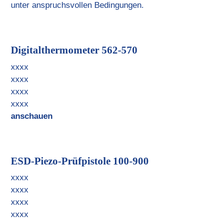
unter anspruchsvollen Bedingungen.
Digitalthermometer 562-570
xxxx
xxxx
xxxx
xxxx
anschauen
ESD-Piezo-Prüfpistole 100-900
xxxx
xxxx
xxxx
xxxx