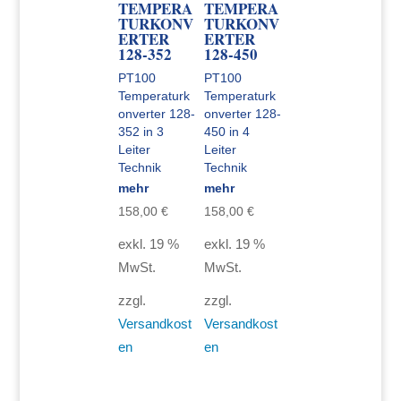
TEMPERA
TEMPERA
TURKONV
TURKONV
ERTER
ERTER
128-352
128-450
PT100
PT100
Temperaturk
Temperaturk
onverter 128-
onverter 128-
352 in 3
450 in 4
Leiter
Leiter
Technik
Technik
mehr
mehr
158,00
€
158,00
€
exkl. 19 %
exkl. 19 %
MwSt.
MwSt.
zzgl.
zzgl.
Versandkost
Versandkost
en
en