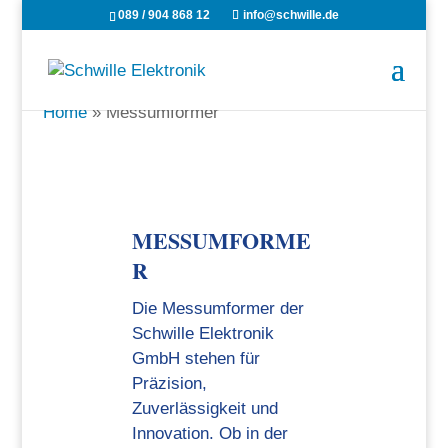
089 / 904 868 12
info@schwille.de
Home
»
Messumformer
MESSUMFORME
R
Die Messumformer der
Schwille Elektronik
GmbH stehen für
Präzision,
Zuverlässigkeit und
Innovation. Ob in der