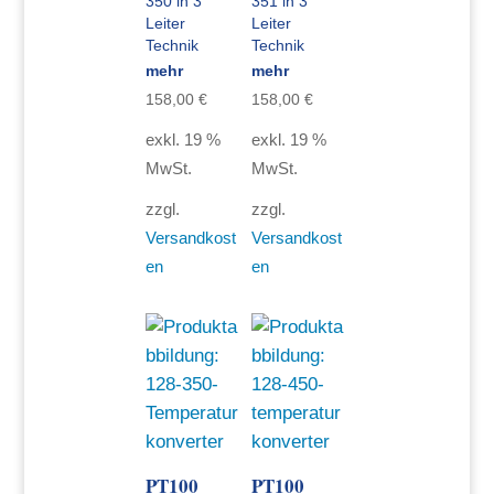
350 in 3
351 in 3
Leiter
Leiter
Technik
Technik
mehr
mehr
158,00
€
158,00
€
exkl. 19 %
exkl. 19 %
MwSt.
MwSt.
zzgl.
zzgl.
Versandkost
Versandkost
en
en
PT100
PT100