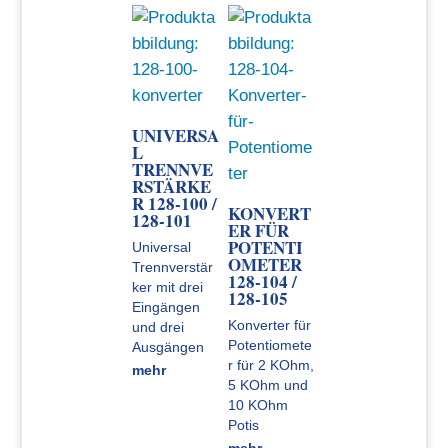
UNIVERSA
L
TRENNVE
RSTÄRKE
R 128-100 /
KONVERT
128-101
ER FÜR
POTENTI
Universal
OMETER
Trennverstär
128-104 /
ker mit drei
128-105
Eingängen
Konverter für
und drei
Potentiomete
Ausgängen
r für 2 KOhm,
mehr
5 KOhm und
10 KOhm
Potis