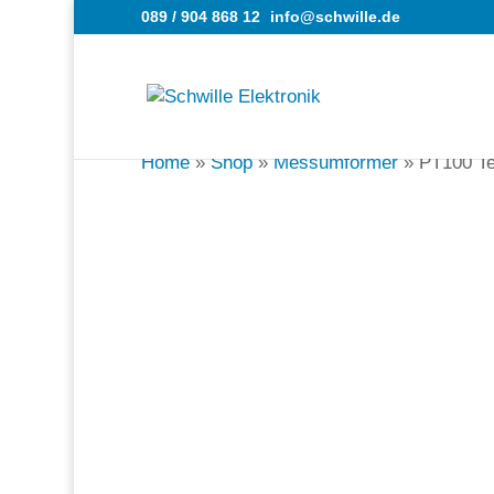
089 / 904 868 12
info@schwille.de
Home
»
Shop
»
Messumformer
»
PT100 Te