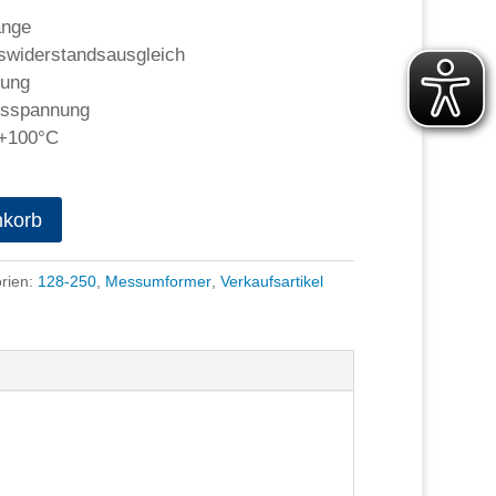
änge
gswiderstandsausgleich
nung
lfsspannung
…+100°C
nkorb
rien:
128-250
,
Messumformer
,
Verkaufsartikel