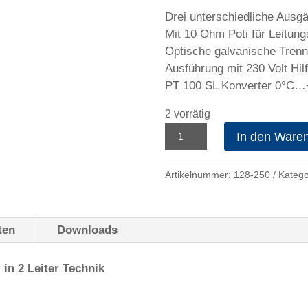
Drei unterschiedliche Ausg
Mit 10 Ohm Poti für Leitun
Optische galvanische Tren
Ausführung mit 230 Volt Hi
PT 100 SL Konverter 0°C
2 vorrätig
PT100
In den Ware
Temperaturkonverter
128-
Artikelnummer:
128-250
Katego
250
Menge
ten
Downloads
in 2 Leiter Technik