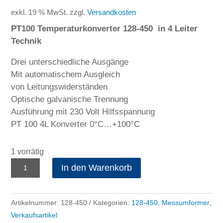
exkl. 19 % MwSt.
zzgl.
Versandkosten
PT100 Temperaturkonverter 128-450 in 4 Leiter
Technik
Drei unterschiedliche Ausgänge
Mit automatischem Ausgleich
von Leitungswiderständen
Optische galvanische Trennung
Ausführung mit 230 Volt Hilfsspannung
PT 100 4L Konverter 0°C…+100°C
1 vorrätig
PT100
In den Warenkorb
Temperaturkonverter
128-
450
Artikelnummer:
128-450
Kategorien:
128-450
,
Messumformer
,
Menge
Verkaufsartikel