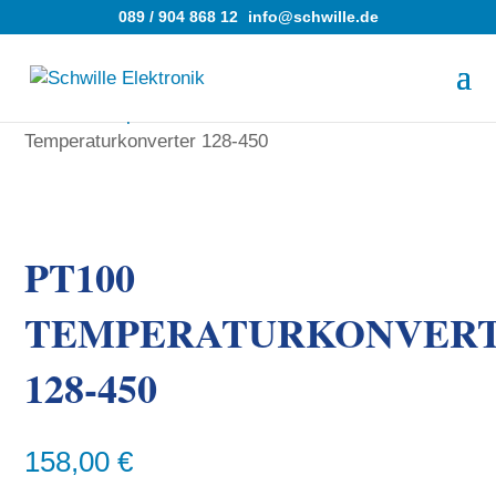
089 / 904 868 12
info@schwille.de
Home
»
Shop
»
Messumformer
»
PT100
Temperaturkonverter 128-450
PT100
TEMPERATURKONVER
128-450
158,00
€