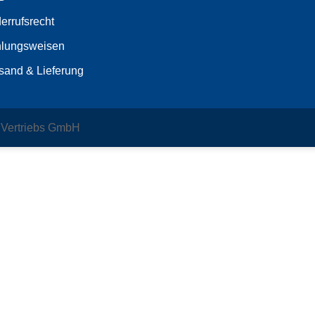
errufsrecht
lungsweisen
sand & Lieferung
d Vertriebs GmbH