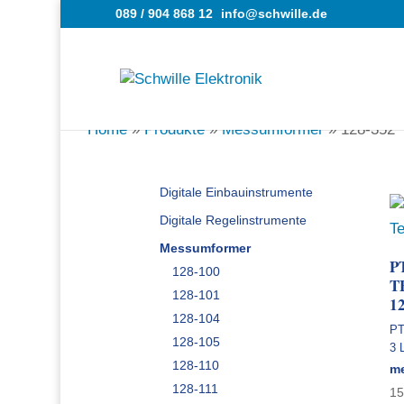
089 / 904 868 12
info@schwille.de
Home
»
Produkte
»
Messumformer
»
128-352
Digitale Einbauinstrumente
Digitale Regelinstrumente
Messumformer
P
128-100
T
128-101
1
128-104
PT
128-105
3 
128-110
m
128-111
1