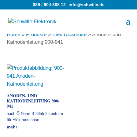
089 / 904 868 12
info@schwille.de
Home
»
Produkte
»
Elektroosmose
»
Anoden- und
Kathodenleitung 900-941
ANODEN- UND
KATHODENLEITUNG 900-
941
nach Ö Norm B 3355-2 konform
für Elektroosmose
mehr